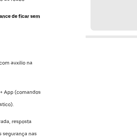
ance de ficar sem
com auxilio na
 + App (comandos
tico).
rada, resposta
s segurança nas