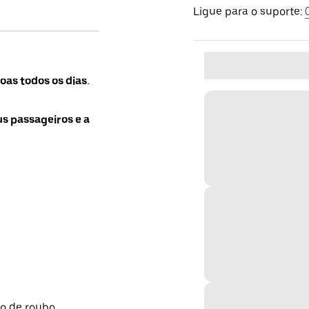
Ligue para o suporte:
as todos os dias.
us passageiros e a
so de roubo