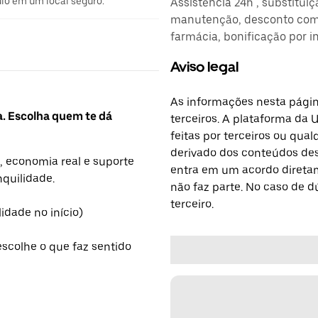
ulo em um local seguro.
Assistência 24h , substitui
manutenção, desconto comb
farmácia, bonificação por i
Aviso legal
As informações nesta págin
a. Escolha quem te dá
terceiros. A plataforma da 
feitas por terceiros ou qu
derivado dos conteúdos dest
, economia real e suporte
entra em um acordo diretam
nquilidade.
não faz parte. No caso de 
terceiro.
lidade no início)
escolhe o que faz sentido