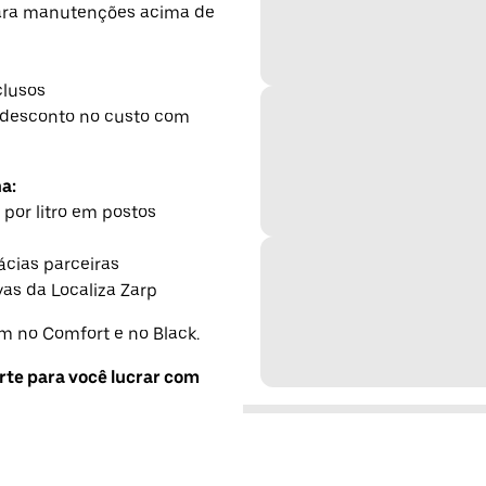
para manutenções acima de
h
clusos
desconto no custo com
a:
 por litro em postos
cias parceiras
as da Localiza Zarp
 no Comfort e no Black.
rte para você lucrar com