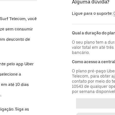
Alguma dúvida?
Ligue para o suporte:
 Surf Telecom, você
aze sem consumir
Qual a duração do pla
tem desconto de
O seu plano tem a dur
valor total em até três
bancário.
Como acesso a central
nte pelo app Uber
O plano pré-pago Uber
selecione a
Telecom, para obter a
contato por meio do t
 em até 10 dias
10543 de qualquer oper
por semana disponível
.
ligação. Siga as