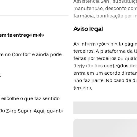
Assistência 24h , substitui
manutenção, desconto comb
farmácia, bonificação por i
Aviso legal
uem te entrega mais
As informações nesta págin
terceiros. A plataforma da 
km
no Comfort e ainda pode
feitas por terceiros ou qu
derivado dos conteúdos dest
entra em um acordo diretam
E
não faz parte. No caso de 
terceiro.
 escolhe o que faz sentido
do Zarp Super: Aqui, quanto