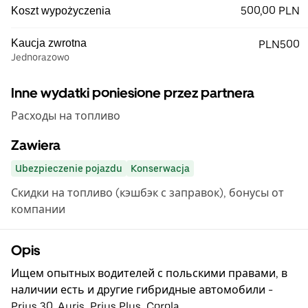
500,00 PLN
Koszt wypożyczenia
Kaucja zwrotna
PLN500
Jednorazowo
Inne wydatki poniesione przez partnera
Расходы на топливо
Zawiera
Ubezpieczenie pojazdu
Konserwacja
Скидки на топливо (кэшбэк с заправок), бонусы от
компании
Opis
Ищем опытных водителей с польскими правами, в
наличии есть и другие гибридные автомобили -
Prius 30, Auris, Prius Plus, Corola