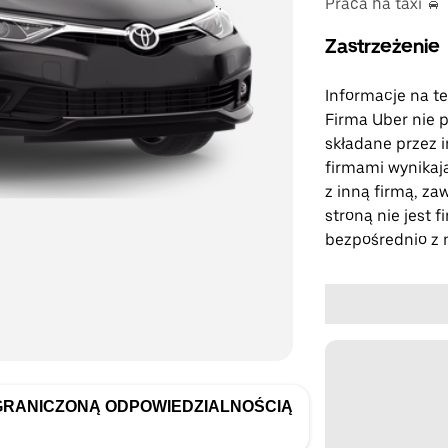
Praca na taxi 🚖
Zastrzeżenie
Informacje na te
Firma Uber nie p
składane przez i
firmami wynikają
z inną firmą, za
stroną nie jest f
bezpośrednio z n
GRANICZONĄ ODPOWIEDZIALNOŚCIĄ