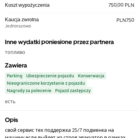
750,00 PLN
Koszt wypożyczenia
Kaucja zwrotna
PLN750
Jednorazowo
Inne wydatki poniesione przez partnera
топливо
Zawiera
Parking
Ubezpieczenie pojazdu
Konserwacja
Nieograniczone korzystanie z pojazdu
Nagrody za polecenie
Pojazd zastępczy
есть
Opis
свой сервис тех поддержка 25/7 подменка на
машину если выйдет из строя эвакуатор в рамках