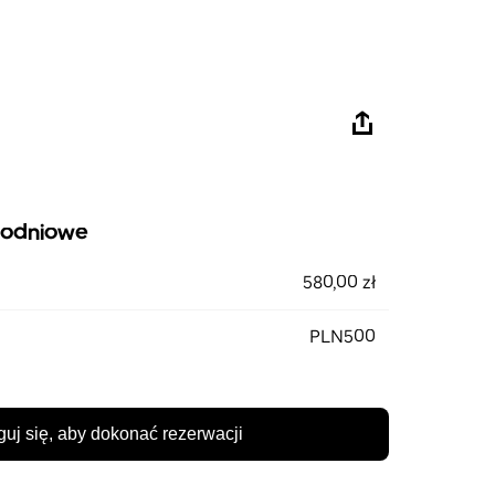
godniowe
580,00 zł
PLN500
guj się, aby dokonać rezerwacji