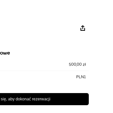
iowe
500,00 zł
PLN1
 się, aby dokonać rezerwacji