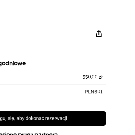
godniowe
550,00 zł
PLN601
guj się, aby dokonać rezerwacji
esione przez partnera