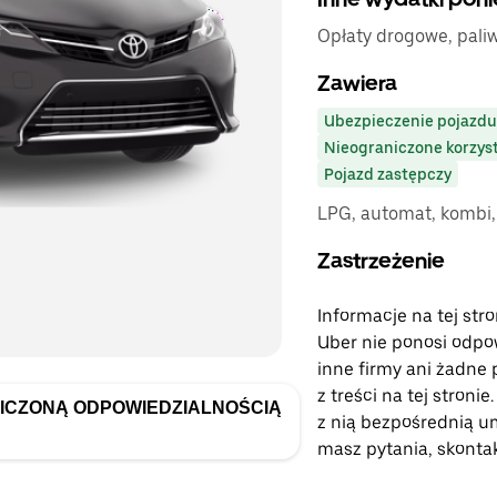
Opłaty drogowe, paliw
Zawiera
Ubezpieczenie pojazdu
Nieograniczone korzyst
Pojazd zastępczy
LPG, automat, kombi,
Zastrzeżenie
Informacje na tej str
Uber nie ponosi odpow
inne firmy ani żadne 
z treści na tej stroni
NICZONĄ ODPOWIEDZIALNOŚCIĄ
z nią bezpośrednią umo
masz pytania, skontak