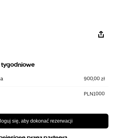
 tygodniowe
900,00 zł
ia
PLN1000
loguj się, aby dokonać rezerwacji
oniesione przez partnera