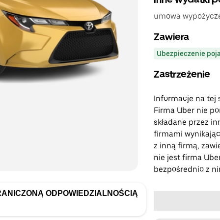
umowa wypożycze
Zawiera
Ubezpieczenie poj
Zastrzeżenie
Informacje na tej 
Firma Uber nie pon
składane przez in
firmami wynikające
z inną firmą, zaw
nie jest firma Ube
bezpośrednio z nin
RANICZONĄ ODPOWIEDZIALNOŚCIĄ