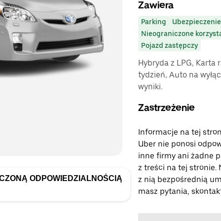
Zawiera
Parking
Ubezpieczenie
Nieograniczone korzyst
Pojazd zastępczy
Hybryda z LPG, Karta 
tydzień, Auto na wyłą
wyniki.
Zastrzeżenie
Informacje na tej stro
Uber nie ponosi odpowi
inne firmy ani żadne p
z treści na tej stronie
ICZONĄ ODPOWIEDZIALNOŚCIĄ
z nią bezpośrednią umo
masz pytania, skontakt