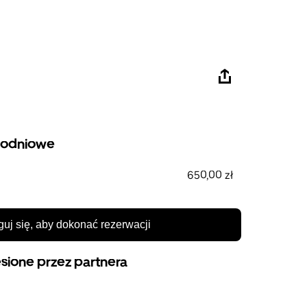
godniowe
650,00 zł
guj się, aby dokonać rezerwacji
sione przez partnera