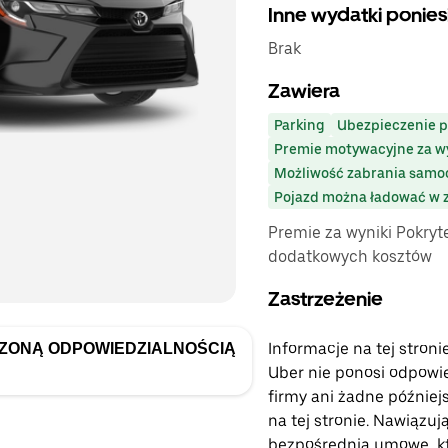
Inne wydatki ponies
Brak
Zawiera
Parking
Ubezpieczenie 
Premie motywacyjne za wy
Możliwość zabrania sam
Pojazd można ładować w 
Premie za wyniki Pokryt
dodatkowych kosztów
Zastrzeżenie
Informacje na tej stroni
CZONĄ ODPOWIEDZIALNOŚCIĄ
Uber nie ponosi odpowied
firmy ani żadne późniejs
na tej stronie. Nawiązuj
bezpośrednią umowę, któ