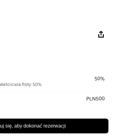
50%
łaściciela floty: 50%
PLN500
uj się, aby dokonać rezerwacji