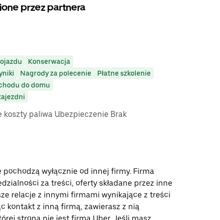
ione przez partnera
pojazdu
Konserwacja
niki
Nagrody za polecenie
Płatne szkolenie
ochodu do domu
zajezdni
e koszty paliwa Ubezpieczenie Brak
e pochodzą wyłącznie od innej firmy. Firma
zialności za treści, oferty składane przez inne
ze relacje z innymi firmami wynikające z treści
ąc kontakt z inną firmą, zawierasz z nią
rej stroną nie jest firma Uber. Jeśli masz