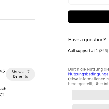
Have a question?
Call support at
1 (866)
n
Durch die Nutzung die
4,5
Show all 7
Nutzungsbedingunge
benefits
(etwa Informationen z
bereitgestellt, Uber is
auch
7,2