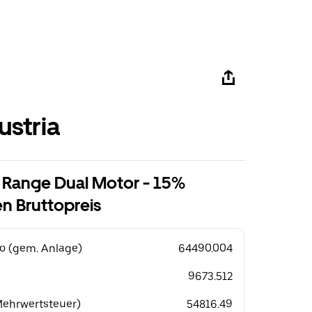
ustria
g Range Dual Motor - 15%
n Bruttopreis
o (gem. Anlage)
64490.004
9673.512
 Mehrwertsteuer)
54816.49