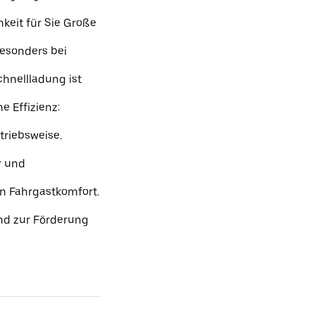
keit für Sie Große
besonders bei
hnellladung ist
e Effizienz:
triebsweise.
r und
en Fahrgastkomfort.
und zur Förderung