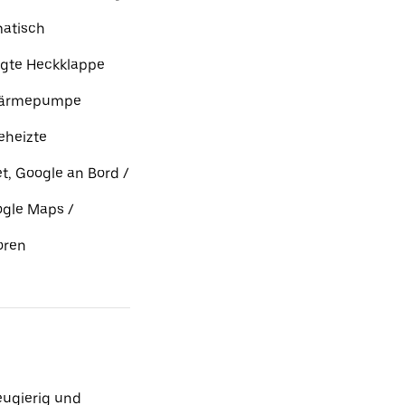
matisch
igte Heckklappe
 Wärmepumpe
eheizte
, Google an Bord /
ogle Maps /
oren
ugierig und