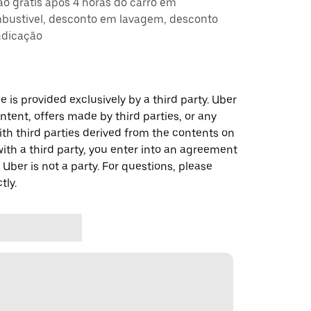
ção grátis após 4 horas do carro em
ustivel, desconto em lavagem, desconto
ndicação
 is provided exclusively by a third party. Uber
ontent, offers made by third parties, or any
 third parties derived from the contents on
th a third party, you enter into an agreement
 Uber is not a party. For questions, please
tly.