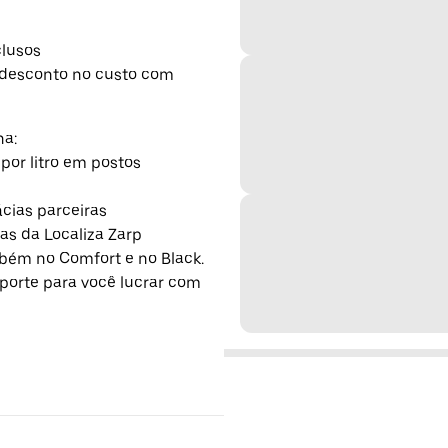
clusos
 desconto no custo com
na:
por litro em postos
cias parceiras
as da Localiza Zarp
bém no Comfort e no Black.
uporte para você lucrar com