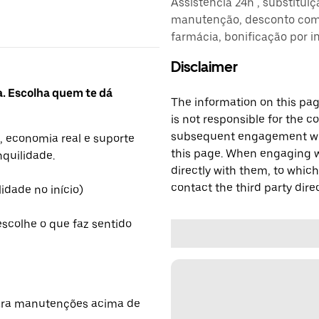
Assistência 24h , substitui
manutenção, desconto comb
farmácia, bonificação por i
Disclaimer
a. Escolha quem te dá
The information on this page
is not responsible for the c
subsequent engagement with
, economia real e suporte
this page. When engaging wi
nquilidade.
directly with them, to which
contact the third party direc
lidade no início)
escolhe o que faz sentido
para manutenções acima de