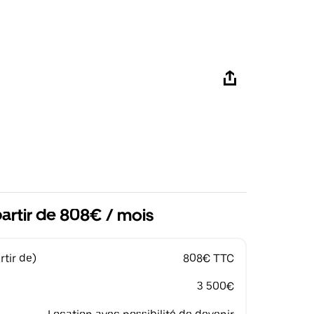
artir de 808€ / mois
tir de)
808€ TTC
3 500€