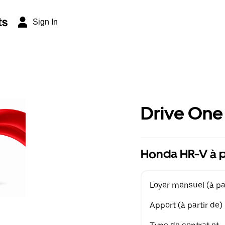
ts
Sign In
Drive One
Honda HR-V à p
Loyer mensuel (à par
Apport (à partir de)