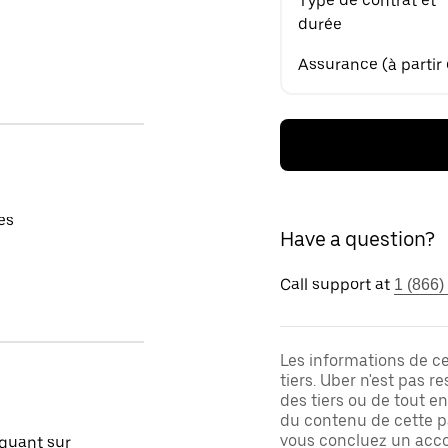
Type de contrat et
durée
Assurance (à partir
es
Have a question?
Call support at
1 (866)
Les informations de c
tiers. Uber n'est pas 
des tiers ou de tout e
du contenu de cette pa
vous concluez un acco
quant sur