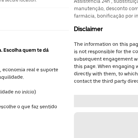
n a secure location.
Assistência 24h , substitui
manutenção, desconto comb
farmácia, bonificação por i
Disclaimer
The information on this page
a. Escolha quem te dá
is not responsible for the c
subsequent engagement with
this page. When engaging wi
, economia real e suporte
directly with them, to which
nquilidade.
contact the third party direc
lidade no início)
escolhe o que faz sentido