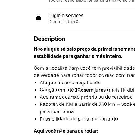
You are responsible for parking this vehicle i
Eligible services
Comfort, UberX
Description
Não alugue só pelo preço da primeira seman
estabilidade para ganhar o mês inteiro.
Com a Localiza Zarp você tem previsibilidade
de verdade para rodar todos os dias com tra
Alugue mesmo negativado
Caução em até
10x sem juros
(mais flexibi
Aceitamos cartão próprio ou de terceiros
Pacotes de KM a partir de 750 km — você 
para sua rotina
Possibilidade de pausar o contrato
Aqui você não para de rodar: