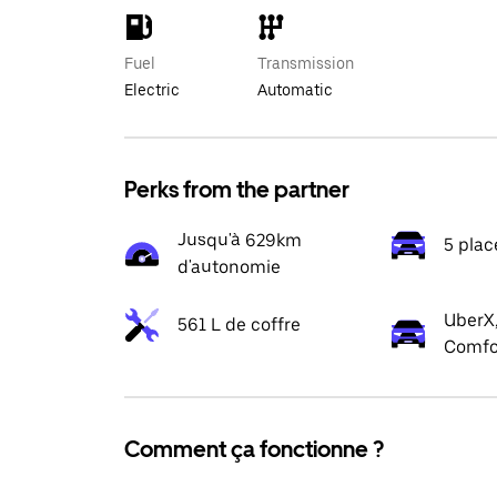
Fuel
Transmission
Electric
Automatic
Perks from the partner
Jusqu'à 629km
5 plac
d'autonomie
UberX,
561 L de coffre
Comfo
Comment ça fonctionne ?