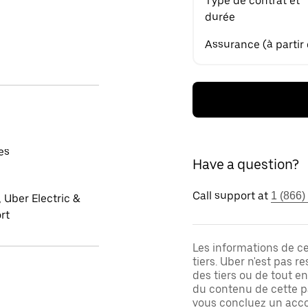
Type de contrat et
durée
Assurance (à partir
es
Have a question?
Call support at
1 (866)
 Uber Electric &
rt
Les informations de c
tiers. Uber n'est pas 
des tiers ou de tout e
du contenu de cette pa
vous concluez un acco