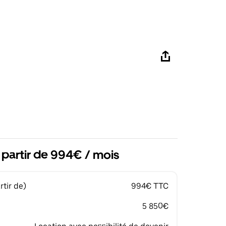
 partir de 994€ / mois
tir de)
994€ TTC
5 850€