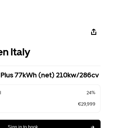
n Italy
on Plus 77kWh (net) 210kw/286cv
l
24%
€29,999
Sign in to book