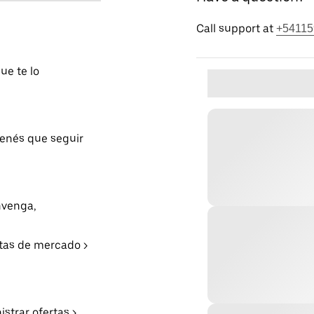
Call support at
+54115
ue te lo
tenés que seguir
nvenga,
rtas de mercado >
strar ofertas >