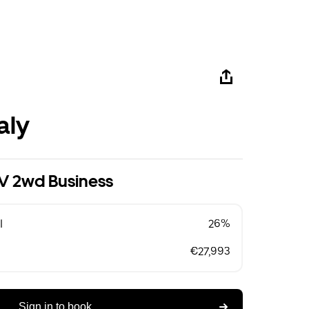
aly
V 2wd Business
l
26%
€27,993
Sign in to book