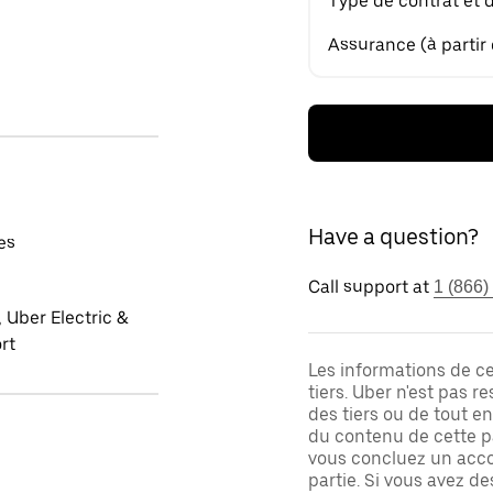
Type de contrat et 
Assurance (à partir
Have a question?
es
Call support at
1 (866)
 Uber Electric &
rt
Les informations de c
tiers. Uber n'est pas 
des tiers ou de tout e
du contenu de cette pa
vous concluez un acco
partie. Si vous avez d