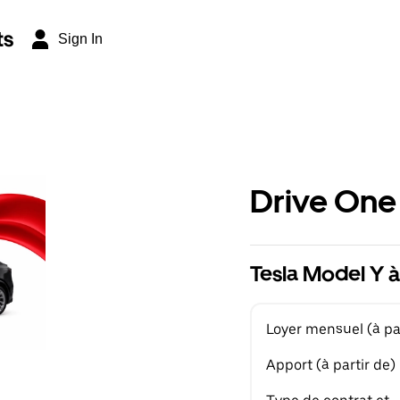
ts
Sign In
Drive One
Tesla Model Y à
Loyer mensuel (à par
Apport (à partir de)