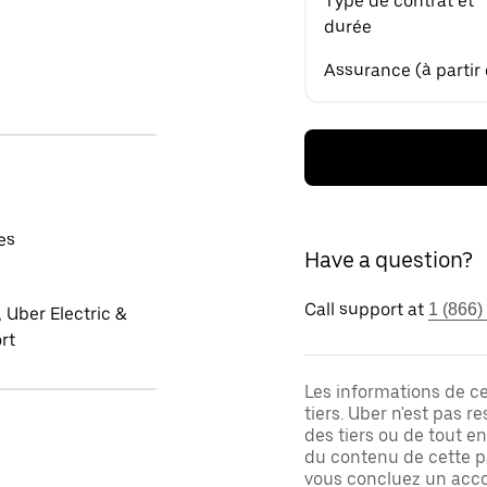
Type de contrat et
durée
Assurance (à partir
es
Have a question?
Call support at
1 (866)
 Uber Electric &
rt
Les informations de c
tiers. Uber n'est pas 
des tiers ou de tout e
du contenu de cette pa
vous concluez un acco