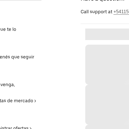
Call support at
+54115
ue te lo
tenés que seguir
nvenga,
rtas de mercado >
strar ofertas >