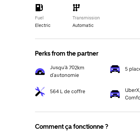
Fuel
Transmission
Electric
Automatic
Perks from the partner
Jusqu'à 702km
5 plac
d'autonomie
UberX,
564 L de coffre
Comfo
Comment ça fonctionne ?