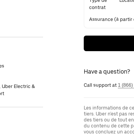
Type de
Locati
contrat
Assurance (à partir
es
Have a question?
Call support at
1 (866)
 Uber Electric &
rt
Les informations de c
tiers. Uber n'est pas 
des tiers ou de tout e
du contenu de cette pa
vous concluez un acco