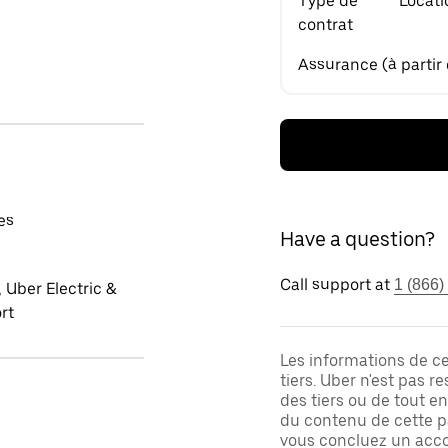
Type de
Locati
contrat
Assurance (à partir
es
Have a question?
Call support at
1 (866)
 Uber Electric &
rt
Les informations de c
tiers. Uber n'est pas 
des tiers ou de tout e
du contenu de cette pa
vous concluez un acco