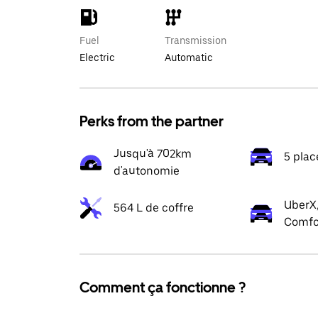
Fuel
Transmission
Electric
Automatic
Perks from the partner
Jusqu'à 702km
5 plac
d'autonomie
UberX,
564 L de coffre
Comfo
Comment ça fonctionne ?