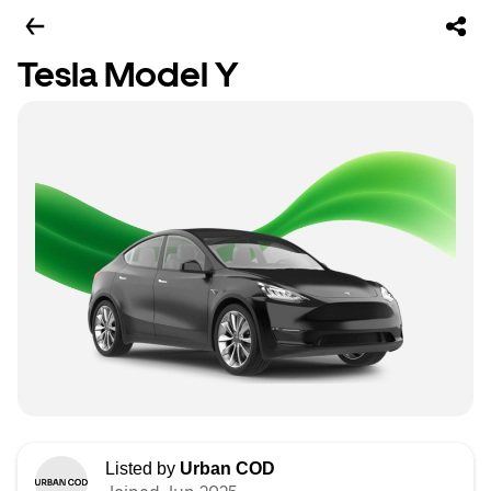
Tesla Model Y
Listed by
Urban COD