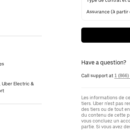
Type de contrat et 
Assurance (à partir
Have a question?
es
Call support at
1 (866)
 Uber Electric &
rt
Les informations de c
tiers. Uber n'est pas 
des tiers ou de tout e
du contenu de cette pa
vous concluez un acco
partie. Si vous avez d