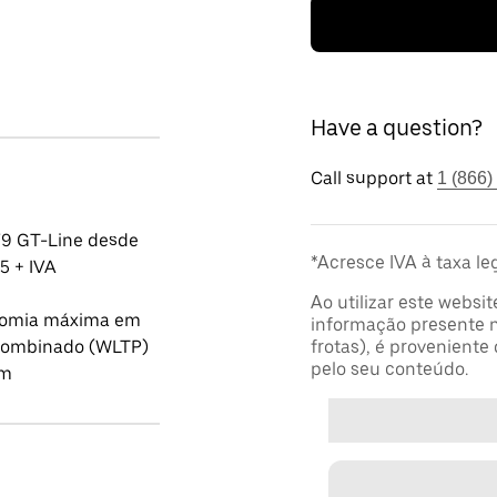
Have a question?
Call support at
1 (866)
V9 GT-Line desde
*Acresce IVA à taxa le
5 + IVA
Ao utilizar este websit
omia máxima em
informação presente n
 combinado (WLTP)
frotas), é proveniente
pelo seu conteúdo.
km