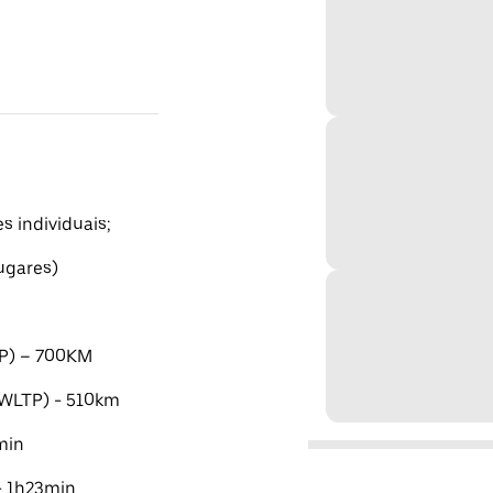
s individuais;
lugares)
P) – 700KM
WLTP) - 510km
min
- 1h23min