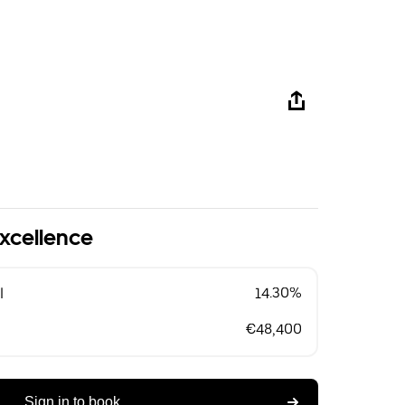
Excellence
l
14.30%
€48,400
Sign in to book