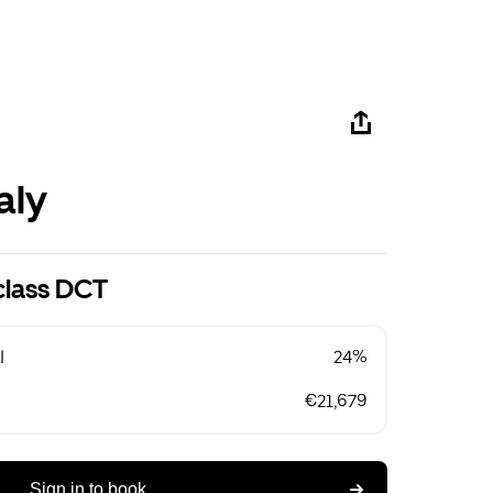
aly
class DCT
l
24%
€21,679
Sign in to book