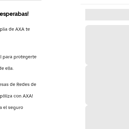
 esperabas!
plia de AXA te
l para protegerte
e ella.
resas de Redes de
 póliza con AXA!
a el seguro