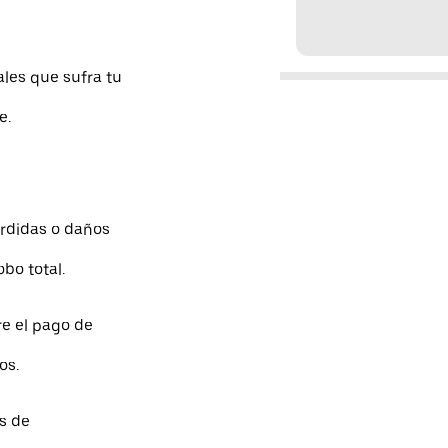
les que sufra tu
e.
érdidas o daños
bo total.
e el pago de
os.
s de