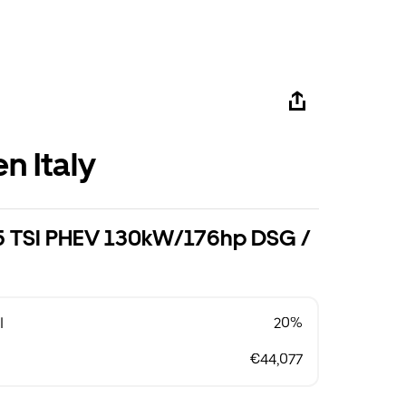
n Italy
1.5 TSI PHEV 130kW/176hp DSG /
l
20%
€44,077