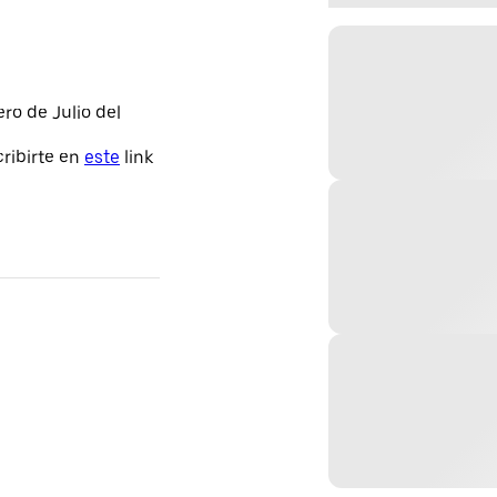
ero de Julio del
ribirte en
este
link