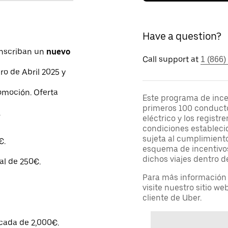
Have a question?
Inscriban un
nuevo
Call support at
1 (866)
ero de Abril 2025 y
romoción. Oferta
Este programa de incen
primeros 100 conducto
.
eléctrico y los regist
condiciones establecid
sujeta al cumplimiento
€.
esquema de incentivos
dichos viajes dentro d
al de 250€.
Para más información s
visite nuestro sitio we
cliente de Uber.
acada de 2,000€.