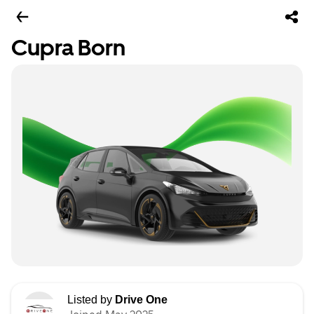
Cupra Born
Listed by
Drive One