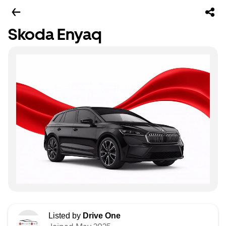
Skoda Enyaq
Listed by
Drive One