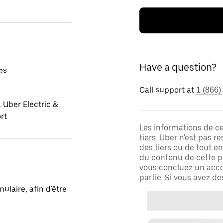
Have a question?
es
Call support at
1 (866)
 Uber Electric &
rt
Les informations de c
tiers. Uber n'est pas 
des tiers ou de tout e
du contenu de cette pa
vous concluez un acco
partie. Si vous avez d
laire, afin d'être