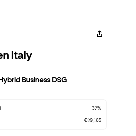
n Italy
eHybrid Business DSG
l
37%
€29,185