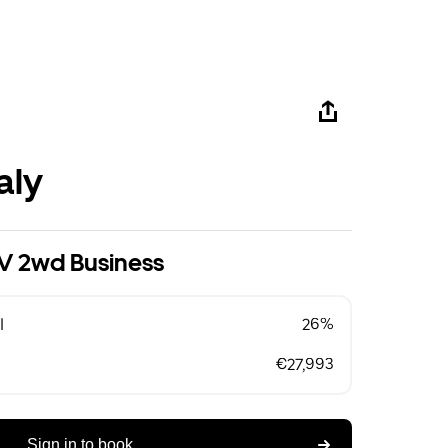
aly
V 2wd Business
l
26%
€27,993
Sign in to book