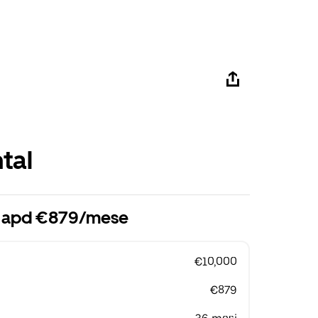
tal
i apd €879/mese
€10,000
€879