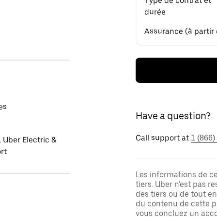
Type de contrat et
durée
Assurance (à partir
es
Have a question?
Call support at
1 (866)
 Uber Electric &
rt
Les informations de c
tiers. Uber n'est pas 
des tiers ou de tout e
du contenu de cette pa
vous concluez un acco