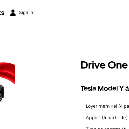
ts
Sign In
Drive One
Tesla Model Y à
Loyer mensuel (à par
Apport (à partir de)