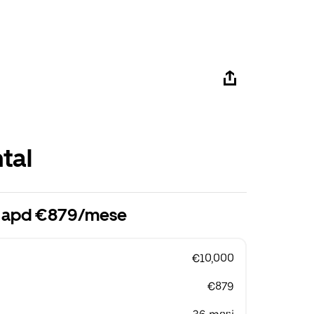
tal
i apd €879/mese
€10,000
€879