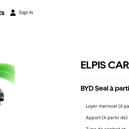
ts
Sign In
ELPIS CAR
BYD Seal à part
Loyer mensuel (à par
Apport (à partir de)