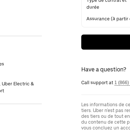
Type de contrat et
durée
Assurance (à partir
es
Have a question?
Call support at
1 (866)
 Uber Electric &
rt
Les informations de c
tiers. Uber n'est pas 
des tiers ou de tout e
du contenu de cette pa
vous concluez un acco