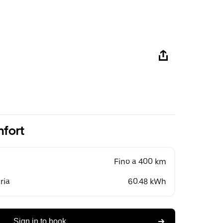
mfort
Fino a 400 km
ria
60.48 kWh
Sign in to book