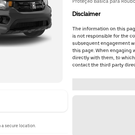
Proteção Básica para Roubo,
Disclaimer
The information on this page
is not responsible for the c
subsequent engagement with
this page. When engaging wi
directly with them, to which
contact the third party direc
n a secure location.