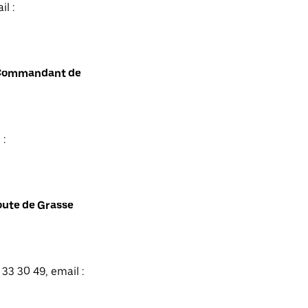
l :
t Commandant de
 :
oute de Grasse
33 30 49, email :