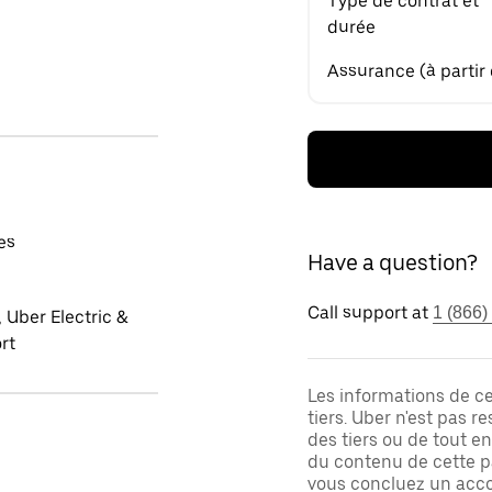
Type de contrat et
durée
Assurance (à partir
es
Have a question?
Call support at
1 (866)
 Uber Electric &
rt
Les informations de c
tiers. Uber n'est pas 
des tiers ou de tout e
du contenu de cette pa
vous concluez un acco