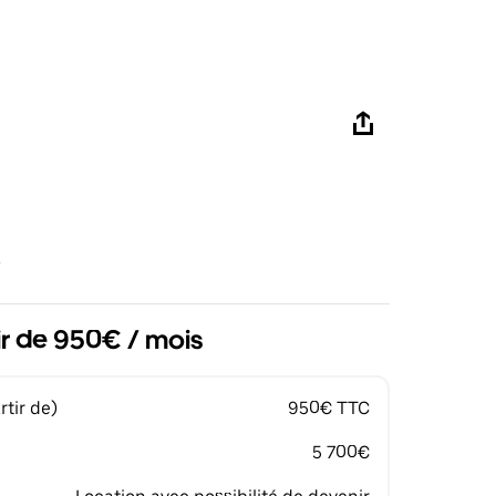
ir de 950€ / mois
tir de)
950€ TTC
5 700€