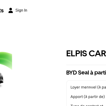
ts
Sign In
ELPIS CAR
BYD Seal à part
Loyer mensuel (à par
Apport (à partir de)