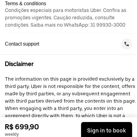
Terms & conditions
Condições especiais para motoristas Uber. Confira as
promoções vigentes. Caução reduzida, consulte
condições. Saiba mais no WhatsApp: 31 99930-3000
Contact support
Disclaimer
The information on this page is provided exclusively by a
third party. Uber is not responsible for the content, offers
made by third parties, or any subsequent engagement
with third parties derived from the contents on this page.
When engaging with a third party, you enter into an
agreement directly with them, to which Uber is not a
party. For questions, please contact the third party
R$ 699,90
Sign in to book
directly.
weekly