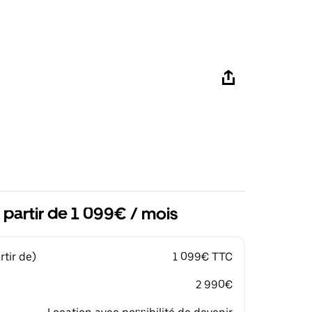
 partir de 1 099€ / mois
tir de)
1 099€ TTC
2 990€