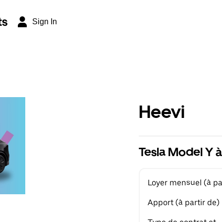
ts
Sign In
Heevi
Tesla Model Y à
Loyer mensuel (à par
Apport (à partir de)