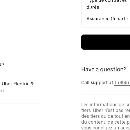
Type de contrat et
durée
Assurance (à partir
es
Have a question?
Call support at
1 (866)
 Uber Electric &
rt
Les informations de c
tiers. Uber n'est pas 
des tiers ou de tout e
du contenu de cette pa
vous concluez un acco