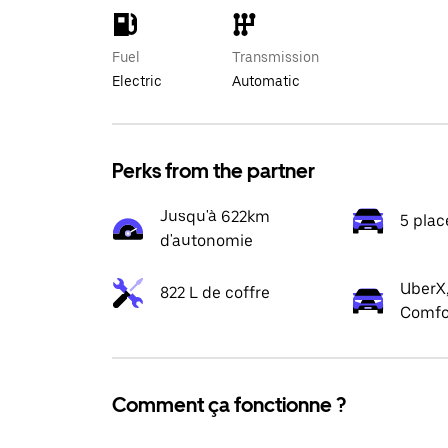
Fuel
Transmission
Electric
Automatic
Perks from the partner
Jusqu'à 622km
5 plac
d'autonomie
UberX,
822 L de coffre
Comfo
Comment ça fonctionne ?