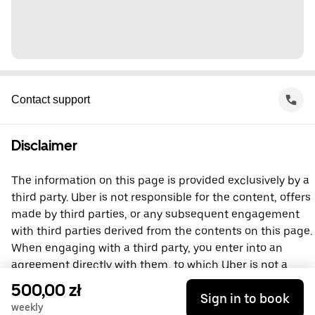
Contact support
Disclaimer
The information on this page is provided exclusively by a
third party. Uber is not responsible for the content, offers
made by third parties, or any subsequent engagement
with third parties derived from the contents on this page.
When engaging with a third party, you enter into an
agreement directly with them, to which Uber is not a
party. For questions, please contact the third party
500,00 zł
Sign in to book
directly.
weekly